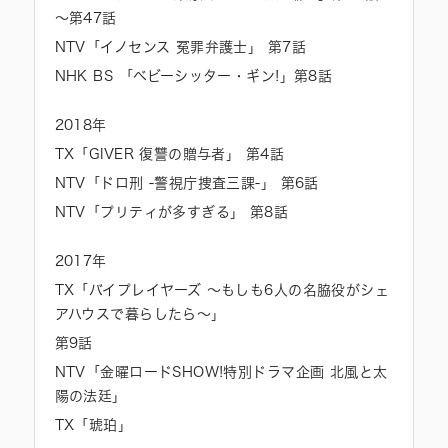
～第47話
NTV「イノセンス 冤罪弁護士」 第7話
NHK BS 「ベビーシッター・ギン!」第8話
2018年
TX「GIVER 復讐の贈与者」 第4話
NTV「ドロ刑 -警視庁捜査三課-」 第6話
NTV「プリティが多すぎる」 第8話
2017年
TX「バイプレイヤーズ ～もしも6人の名脇役がシェ
アハウスで暮らしたら～」
第9話
NTV「金曜ロードSHOW!特別ドラマ企画 北風と太
陽の法廷」
TX「琥珀」