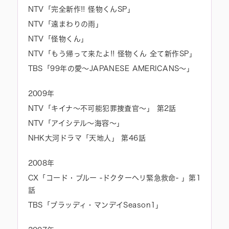
NTV「完全新作!! 怪物くんSP」
NTV「遠まわりの雨」
NTV「怪物くん」
NTV「もう帰って来たよ!! 怪物くん 全て新作SP」
TBS「99年の愛～JAPANESE AMERICANS～」
2009年
NTV「キイナ～不可能犯罪捜査官～」 第2話
NTV「アイシテル～海容～」
NHK大河ドラマ「天地人」 第46話
2008年
CX「コード・ブルー -ドクターヘリ緊急救命- 」第1
話
TBS「ブラッディ・マンデイSeason1」