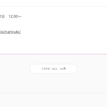
2日 12:00〜
.jp/nariyuki/
VIEW ALL